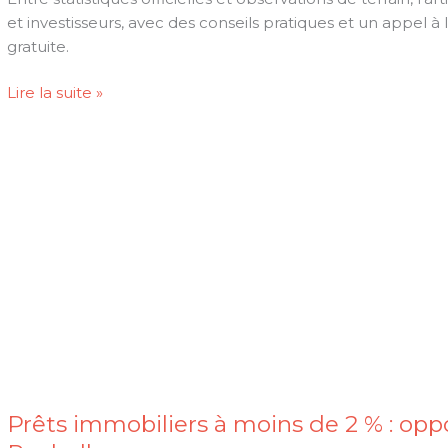
tendances
et investisseurs, avec des conseils pratiques et un appel à
et
gratuite.
conseils
pratiques
Prix
Lire la suite »
immobilier
Bourgneuf
2025
:
tendances
et
estimation
gratuite
Prêts immobiliers à moins de 2 % : opp