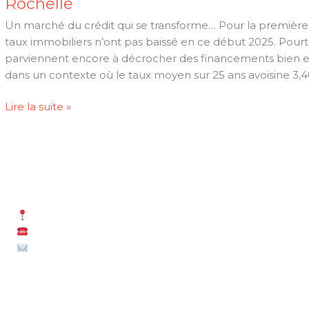
Rochelle
Un marché du crédit qui se transforme… Pour la première f
taux immobiliers n’ont pas baissé en ce début 2025. Pourta
parviennent encore à décrocher des financements bien e
dans un contexte où le taux moyen sur 25 ans avoisine 3,4
Prêts
Lire la suite »
immobiliers
à
moins
de
2
%
La Rochelle (17000)
:
Me
06 31 62 04 42
opportunité
Co
alexandre.lehmann@iadfrance.fr
2025
à
La
Rochelle