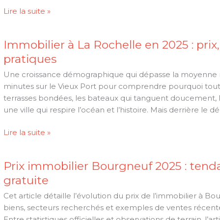
Acheter
Lire la suite »
un
bien
Immobilier à La Rochelle en 2025 : prix
immobilier
pratiques
à
La
Une croissance démographique qui dépasse la moyenne nat
Rochelle
minutes sur le Vieux Port pour comprendre pourquoi tout l
ou
terrasses bondées, les bateaux qui tanguent doucement, l’a
ses
une ville qui respire l’océan et l’histoire. Mais derrière le déc
alentours
:
Immobilier
Lire la suite »
découvrez
à
la
La
vente
Prix immobilier Bourgneuf 2025 : tend
Rochelle
interactive
gratuite
en
36h
2025
Cet article détaille l’évolution du prix de l’immobilier à Bo
Immo
:
biens, secteurs recherchés et exemples de ventes récente
!
prix,
Entre statistiques officielles et observations de terrain, l’a