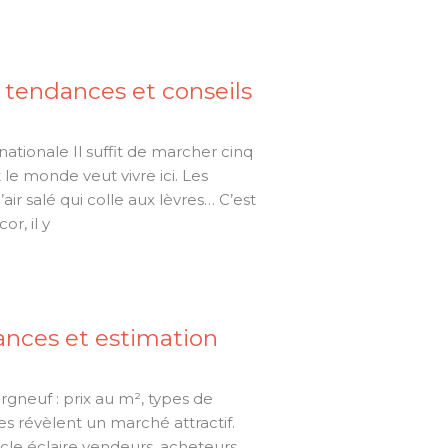
, tendances et conseils
ionale Il suffit de marcher cinq
e monde veut vivre ici. Les
ir salé qui colle aux lèvres… C’est
or, il y
ances et estimation
urgneuf : prix au m², types de
s révèlent un marché attractif.
rticle éclaire vendeurs, acheteurs