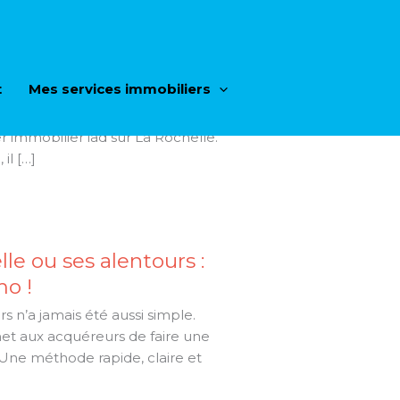
2026
t
Mes services immobiliers
raiment votre bien aujourd’hui ?
vaut votre appartement avant de
 immobilier iad sur La Rochelle.
il […]
le ou ses alentours :
mo !
s n’a jamais été aussi simple.
t aux acquéreurs de faire une
 Une méthode rapide, claire et