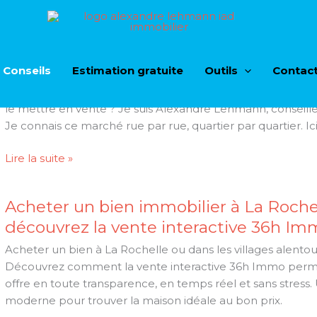
Estimation appartement La Rochelle 
 Conseils
Estimation gratuite
Outils
Contac
Estimation appartement La Rochelle 2026 : combien vaut v
Vous habitez La Rochelle et vous vous demandez ce que 
le mettre en vente ? Je suis Alexandre Lehmann, conseiller
Je connais ce marché rue par rue, quartier par quartier. Ici, 
Estimation
Lire la suite »
appartement
La
Acheter un bien immobilier à La Rochel
Rochelle
découvrez la vente interactive 36h Im
2026
Acheter un bien à La Rochelle ou dans les villages alentour
Découvrez comment la vente interactive 36h Immo perme
offre en toute transparence, en temps réel et sans stress.
moderne pour trouver la maison idéale au bon prix.