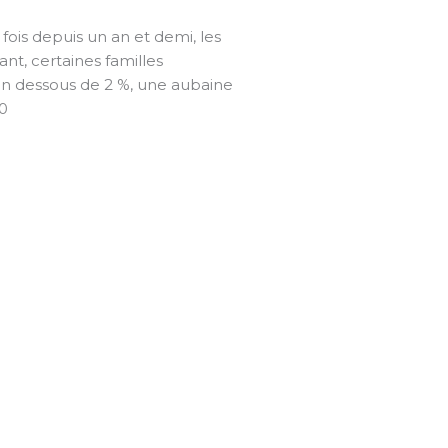
ois depuis un an et demi, les
nt, certaines familles
n dessous de 2 %, une aubaine
0
ntions Légales
ntact