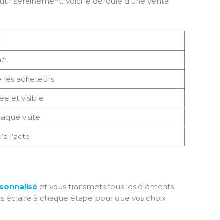
ir sereinement. Voici le déroulé d’une vente
r
hé
e les acheteurs
e et visible
que visite
à l’acte
onnalisé
et vous transmets tous les éléments
vous éclaire à chaque étape pour que vos choix