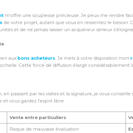
nt
m’offre une souplesse précieuse. Je peux me rendre fac
s
de votre projet, autant que vous en ressentez le besoin. Cet
unités et de ne jamais laisser un acquéreur sérieux s’éloigne
te
bien aux
bons acheteurs
. Je mets à votre disposition mon
r
helle. Cette force de diffusion élargit considérablement la
n passant par les visites et la signature, je vous conseille
t vous gardez l’esprit libre.
Vente entre particuliers
V
Risque de mauvaise évaluation
Es