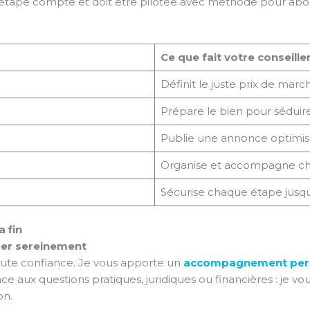
tape compte et doit être pilotée avec méthode pour about
Ce que fait votre conseille
Définit le juste prix de marc
Prépare le bien pour séduir
Publie une annonce optimisé
Organise et accompagne cha
Sécurise chaque étape jusqu’
 fin
er sereinement
toute confiance. Je vous apporte un
accompagnement pers
face aux questions pratiques, juridiques ou financières : je 
on.