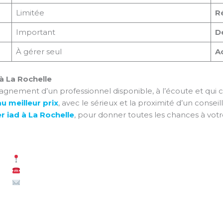
Limitée
Ré
Important
Dé
À gérer seul
A
à La Rochelle
nement d’un professionnel disponible, à l’écoute et qui con
u meilleur prix
, avec le sérieux et la proximité d’un consei
r iad à La Rochelle
, pour donner toutes les chances à votr
La Rochelle (17000)
Me
06 31 62 04 42
Co
alexandre.lehmann@iadfrance.fr