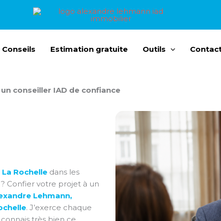
 Conseils
Estimation gratuite
Outils
Contac
un conseiller IAD de confiance
 La Rochelle
dans les
x ? Confier votre projet à un
exandre Lehmann,
ochelle
. J’exerce chaque
 connais très bien ce